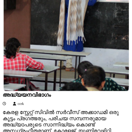
അദ്ധ്യയനവിഭാഗം
ccek
കേരള സ്റ്റേറ്റ് സിവിൽ സർവീസ് അക്കാഡമി ഒരു
കൂട്ടം പ്രഗത്ഭരും, പരിചയ സമ്പന്നരുമായ
അദ്ധ്യാപരുടെ സാന്നിദ്ധ്യം കൊണ്ട്
അനുഗ്രഹീതമാണ്. കോളേജ്, യൂണിവേഴ്സിറ്റി