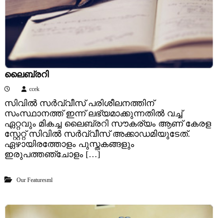
ലൈബ്രറി
ccek
സിവിൽ സർവ്വീസ് പരിശീലനത്തിന്
സംസ്ഥാനത്ത് ഇന്ന് ലഭ്യമാക്കുന്നതിൽ വച്ച്
ഏറ്റവും മികച്ച ലൈബ്രറി സൗകര്യം ആണ് കേരള
സ്റ്റേറ്റ് സിവിൽ സർവ്വീസ് അക്കാഡമിയുടേത്.
ഏഴായിരത്തോളം പുസ്തകങ്ങളും
ഇരുപത്തഞ്ചോളം […]
Our Featuresml