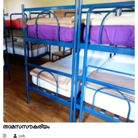
താമസസൗകര്യം
ccek